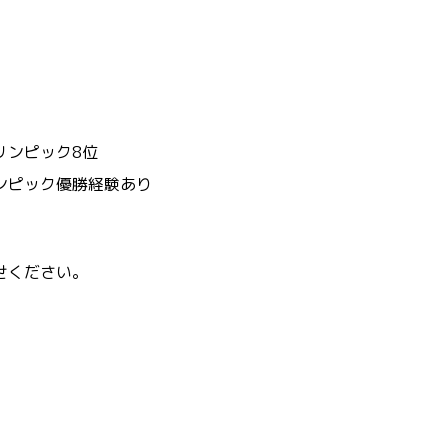
ンピック8位
ク優勝経験あり
せください。